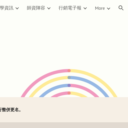
學資訊
師資陣容
行銷電子報
More
ion
行整併更名。