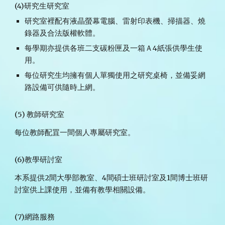
(4)研究生研究室
研究室裡配有
液晶螢幕電腦、雷射印表機、掃描器、燒
錄器及合法版權軟體
。
每學期亦提供各班二支碳粉匣及一箱Ａ4紙張供學生使
用
。
每位研究生均擁有個人單獨使用之研究桌椅，並備妥網
路設備可供隨時上網。
(5) 教師研究室
每位教師配罝一間個人專屬研究室。
(6)教學研討室
本系提供
2
間大學部教室、
4
間碩士班研討室及
1
間博士班研
討室供上課使用，並備有教學相關設備。
(7)網路服務