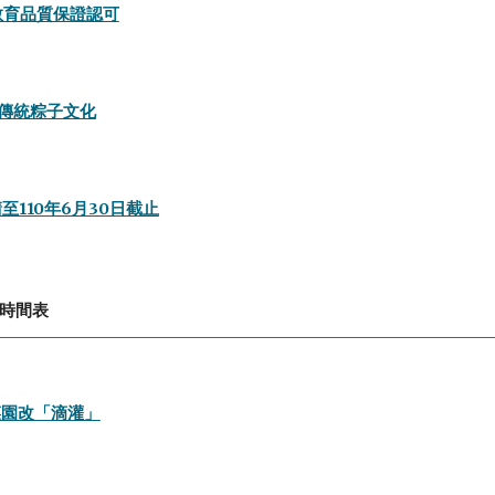
等教育品質保證認可
傳統粽子文化
至110年6月30日截止
試時間表
菜園改「滴灌」